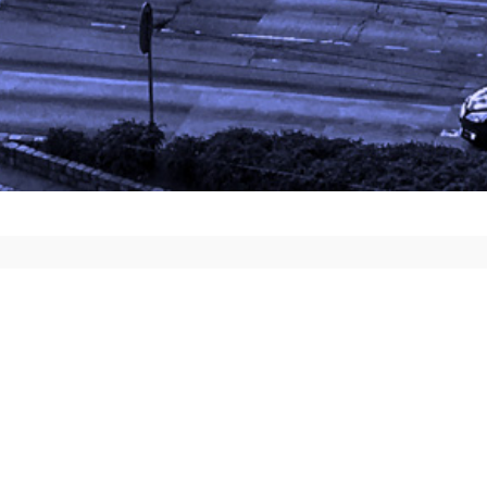
Klienci Indywidualni
Świadczymy pomoc prawną, jakiej mogą
potrzebować Państwo w różnych sytuacjach