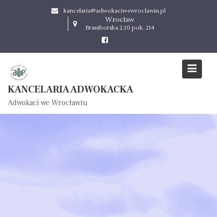
S
kancelaria@adwokaciwewroclawiu.pl
k
Wrocław
i
Braniborska 2,10 pok. 214
p
t
o
c
o
KANCELARIA ADWOKACKA
n
Adwokaci we Wrocławiu
t
e
n
t