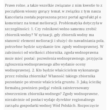
Prawo rolne, a także wszelkie związane z nim kwestie to z
początkiem wiosny gorący temat, w związku z tym nasza
Kancelaria została poproszona przez portal agroFakt.pl o
komentarz na temat melioracji. Problematyka dotyczyła w
szczególności: 1. Czy rolnikowi wolno samemu zrobić
zbiornik wodny? W sytuacji, gdy zbiornik wodny ma
stanowić element melioracji i służyć do nawadniania pola,
potrzebne będzie uzyskanie tzw. zgody wodnoprawnej. W
zależności od wielkości zbiornika, zgoda wodnoprawna
może mieć postać: pozwolenia wodnoprawnego, przyjęcia
zgłoszenia wodnoprawnego albo wydanie oceny
wodnoprawnej. 2. Kto będzie właścicielem wykonanego
przez rolnika zbiornika? Własność takiego zbiornika
pozostanie po stronie właściciela gruntu. 3. Jaką ścieżkę
formalną powinien podjąć rolnik zainteresowany
stworzeniem zbiornika wodnego? Zgody wodnoprawne,
niezależnie od postaci wydaje dyrektor regionalnego
zarządu gospodarki wodnej Wód Polskich. Rozpoczęcie