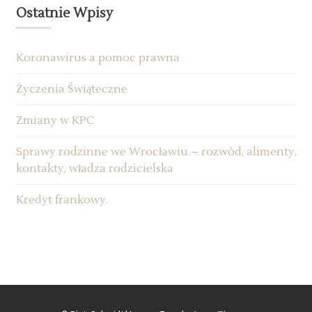
Ostatnie Wpisy
Koronawirus a pomoc prawna
Życzenia Świąteczne
Zmiany w KPC
Sprawy rodzinne we Wrocławiu – rozwód, alimenty,
kontakty, władza rodzicielska
Kredyt frankowy.