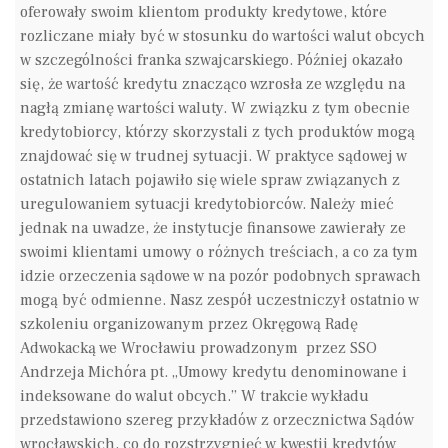
oferowały swoim klientom produkty kredytowe, które
rozliczane miały być w stosunku do wartości walut obcych
w szczególności franka szwajcarskiego. Później okazało
się, że wartość kredytu znacząco wzrosła ze względu na
nagłą zmianę wartości waluty. W związku z tym obecnie
kredytobiorcy, którzy skorzystali z tych produktów mogą
znajdować się w trudnej sytuacji. W praktyce sądowej w
ostatnich latach pojawiło się wiele spraw związanych z
uregulowaniem sytuacji kredytobiorców. Należy mieć
jednak na uwadze, że instytucje finansowe zawierały ze
swoimi klientami umowy o różnych treściach, a co za tym
idzie orzeczenia sądowe w na pozór podobnych sprawach
mogą być odmienne. Nasz zespół uczestniczył ostatnio w
szkoleniu organizowanym przez Okręgową Radę
Adwokacką we Wrocławiu prowadzonym przez SSO
Andrzeja Michóra pt. „Umowy kredytu denominowane i
indeksowane do walut obcych.” W trakcie wykładu
przedstawiono szereg przykładów z orzecznictwa Sądów
wrocławskich, co do rozstrzygnięć w kwestii kredytów