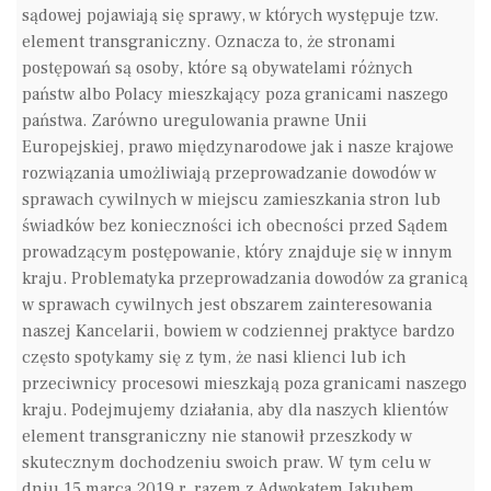
sądowej pojawiają się sprawy, w których występuje tzw.
element transgraniczny. Oznacza to, że stronami
postępowań są osoby, które są obywatelami różnych
państw albo Polacy mieszkający poza granicami naszego
państwa. Zarówno uregulowania prawne Unii
Europejskiej, prawo międzynarodowe jak i nasze krajowe
rozwiązania umożliwiają przeprowadzanie dowodów w
sprawach cywilnych w miejscu zamieszkania stron lub
świadków bez konieczności ich obecności przed Sądem
prowadzącym postępowanie, który znajduje się w innym
kraju. Problematyka przeprowadzania dowodów za granicą
w sprawach cywilnych jest obszarem zainteresowania
naszej Kancelarii, bowiem w codziennej praktyce bardzo
często spotykamy się z tym, że nasi klienci lub ich
przeciwnicy procesowi mieszkają poza granicami naszego
kraju. Podejmujemy działania, aby dla naszych klientów
element transgraniczny nie stanowił przeszkody w
skutecznym dochodzeniu swoich praw. W tym celu w
dniu 15 marca 2019 r. razem z Adwokatem Jakubem