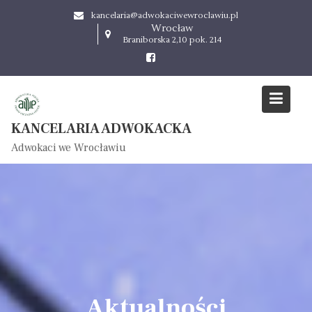
S
kancelaria@adwokaciwewroclawiu.pl
k
Wrocław
i
Braniborska 2,10 pok. 214
p
t
o
c
o
KANCELARIA ADWOKACKA
n
Adwokaci we Wrocławiu
t
e
n
t
Aktualności