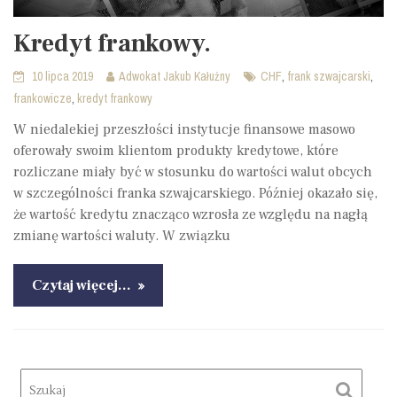
Kredyt frankowy.
,
,
10 lipca 2019
Adwokat Jakub Kałużny
CHF
frank szwajcarski
,
frankowicze
kredyt frankowy
W niedalekiej przeszłości instytucje finansowe masowo
oferowały swoim klientom produkty kredytowe, które
rozliczane miały być w stosunku do wartości walut obcych
w szczególności franka szwajcarskiego. Później okazało się,
że wartość kredytu znacząco wzrosła ze względu na nagłą
zmianę wartości waluty. W związku
Czytaj więcej…