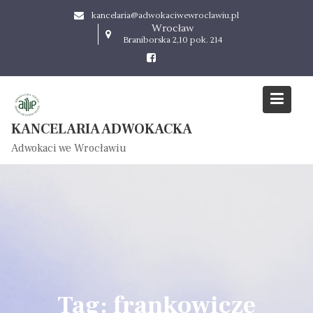
S
kancelaria@adwokaciwewroclawiu.pl
k
Wrocław
i
Braniborska 2,10 pok. 214
p
t
o
c
o
KANCELARIA ADWOKACKA
n
Adwokaci we Wrocławiu
t
e
n
t
Tag: frankowicze