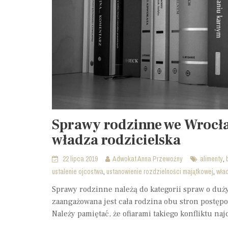
Sprawy rodzinne we Wrocła
władza rodzicielska
,
22 lipca 2019
Adwokat Anna Przewoźny
alimenty
,
,
ustalenie ojcostwa
ustanowienie rozdzielności majątkowej
wła
Sprawy rodzinne należą do kategorii spraw o du
zaangażowana jest cała rodzina obu stron postępo
Należy pamiętać, że ofiarami takiego konfliktu na