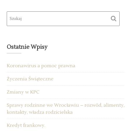
g
a
c
j
a
w
Ostatnie Wpisy
p
i
Koronawirus a pomoc prawna
s
u
Życzenia Świąteczne
Zmiany w KPC
Sprawy rodzinne we Wrocławiu – rozwód, alimenty,
kontakty, władza rodzicielska
Kredyt frankowy.