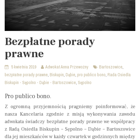
Bezpłatne porady
prawne
,
5 kwietnia 2019
Adwokat Anna Przewoźny
Bartoszowice
,
,
,
,
bezpłatne porady prawne
Biskupin
Dąbie
pro publico bono
Rada Osiedla
,
Biskupin - Sępolno - Dąbie - Bartoszowice
Sępolno
Pro publico bono.
Z ogromną przyjemnością pragniemy poinformować, że
nasza Kancelaria zgodnie z misją wykonywania zawodu
adwokata świadczy bezpłatne porady prawne we współpracy
z Radą Osiedla Biskupin – Sępolno – Dąbie – Bartoszowice
dla jej mieszkańców w każdy czwartek w godzinnych między