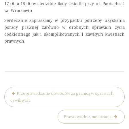
17.00 a 19.00 w siedzibie Rady Osiedla przy ul. Pautscha 4
we Wrocławiu.
Serdecznie zapraszamy w przypadku potrzeby uzyskania
porady prawnej zarówno w drobnych sprawach życia
codziennego jak i skomplikowanych i zawiłych kwestiach
prawnych.
Przeprowadzanie dowodów za granicą w sprawach
N
cywilnych.
a
w
Prawo wodne, melioracja.
i